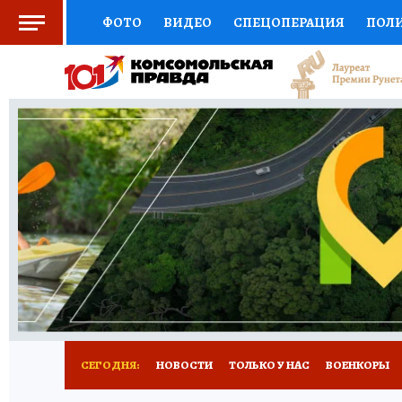
ФОТО
ВИДЕО
СПЕЦОПЕРАЦИЯ
ПОЛ
СОЦПОДДЕРЖКА
НАУКА
СПЕЦПРОЕКТ
НАЦИОНАЛЬНЫЕ ПРОЕКТЫ РОССИИ
ВЫБ
ЖЕНСКИЕ СЕКРЕТЫ
ПУТЕВОДИТЕЛЬ
К
ДЕФИЦИТ ЖЕЛЕЗА
ПРЕСС-ЦЕНТР
ТЕЛ
РЕКЛАМА
ТЕСТЫ
НОВОЕ НА САЙТЕ
СЕГОДНЯ:
НОВОСТИ
ТОЛЬКО У НАС
ВОЕНКОРЫ