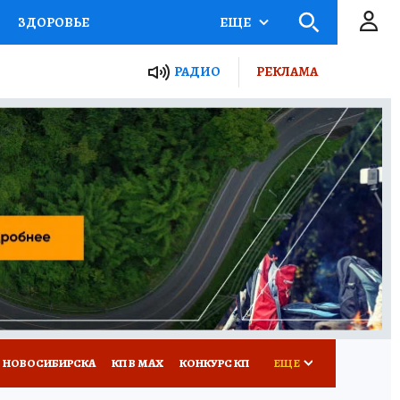
ЗДОРОВЬЕ
ЕЩЕ
РАДИО
РЕКЛАМА
Р
Я ЗНАЮ
СЕМЬЯ
СЕРИАЛЫ
Я
ВСЕ О КП
РАДИО КП
 НОВОСИБИРСКА
КП В МАХ
КОНКУРС КП
ЕЩЕ