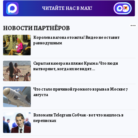
ЧИТАЙТЕ НАС В МАХ!
Королева вагона отожгла! Видео не оставит
равнодушным
Скрытая камера на пляже Крыма: Что люди
вытворяют, когда их не видят...
Что стало причиной громкого взрыва в Москве 7
августа
Взломали Telegram Собчак - вот что нашлось в
переписках