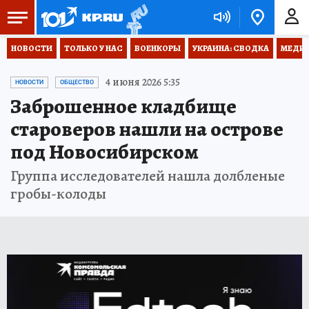
НОВОСТИ
ТОЛЬКО У НАС
ВОЕНКОРЫ
УКРАИНА: СВОДКА
МЕДИЦ
4 июня 2026 5:35
НОВОСТИ
ОБЩЕСТВО
Заброшенное кладбище
староверов нашли на острове
под Новосибирском
Группа исследователей нашла долбленые
гробы-колоды