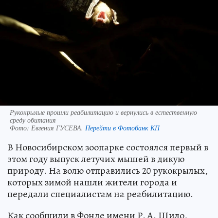
Рукокрылые прошли реабилитацию и вернулись в естественную
среду обитания
Фото:
Евгения ГУСЕВА.
Перейти в Фотобанк КП
В Новосибирском зоопарке состоялся первый в
этом году выпуск летучих мышей в дикую
природу. На волю отправились 20 рукокрылых,
которых зимой нашли жители города и
передали специалистам на реабилитацию.
Как сообщили в Фонде имени Р. А. Шило,