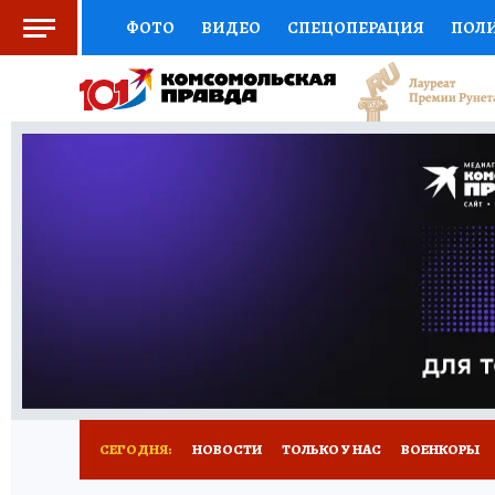
ФОТО
ВИДЕО
СПЕЦОПЕРАЦИЯ
ПОЛ
СОЦПОДДЕРЖКА
НАУКА
СПЕЦПРОЕКТ
НАЦИОНАЛЬНЫЕ ПРОЕКТЫ РОССИИ
ВЫБ
ЖЕНСКИЕ СЕКРЕТЫ
ПУТЕВОДИТЕЛЬ
К
ДЕФИЦИТ ЖЕЛЕЗА
ПРЕСС-ЦЕНТР
ТЕЛ
РЕКЛАМА
ТЕСТЫ
НОВОЕ НА САЙТЕ
СЕГОДНЯ:
НОВОСТИ
ТОЛЬКО У НАС
ВОЕНКОРЫ