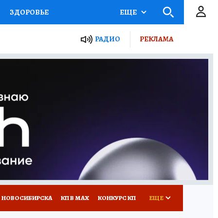
ЗДОРОВЬЕ
ЕЩЕ
РАДИО
РЕКЛАМА
Р
Я ЗНАЮ
СЕМЬЯ
СЕРИАЛЫ
Я
ВСЕ О КП
РАДИО КП
 НОВОСИБИРСКА
КП В МАХ
КОНКУРС КП
ЕЩЕ