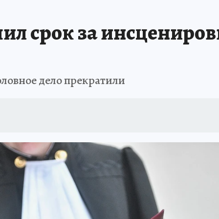
ПРОИСШЕСТВИЯ
АФИША
ИСПЫТАНО НА СЕБЕ
ил срок за инсцениро
оловное дело прекратили