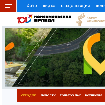
ФОТО
ВИДЕО
СПЕЦОПЕРАЦИЯ
ПОЛ
СОЦПОДДЕРЖКА
НАУКА
СПЕЦПРОЕКТ
НАЦИОНАЛЬНЫЕ ПРОЕКТЫ РОССИИ
ВЫБ
ЖЕНСКИЕ СЕКРЕТЫ
ПУТЕВОДИТЕЛЬ
К
ДЕФИЦИТ ЖЕЛЕЗА
ПРЕСС-ЦЕНТР
ТЕЛ
РЕКЛАМА
ТЕСТЫ
НОВОЕ НА САЙТЕ
СЕГОДНЯ:
НОВОСТИ
ТОЛЬКО У НАС
ВОЕНКОРЫ