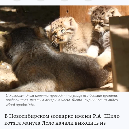
С каждым днем котята проводят на улице все больше времени,
предпочитая гулять в вечерние часы. Фото: скриншот из видео
«ЗооГородок54».
В Новосибирском зоопарке имени Р.А. Шило
котята манула Лоло начали выходить из