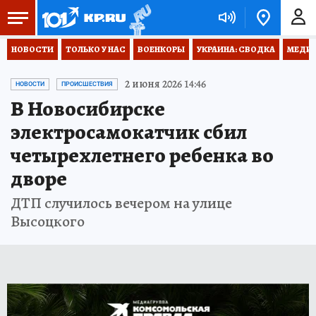
НОВОСТИ
ТОЛЬКО У НАС
ВОЕНКОРЫ
УКРАИНА: СВОДКА
МЕДИЦ
2 июня 2026 14:46
НОВОСТИ
ПРОИСШЕСТВИЯ
В Новосибирске
электросамокатчик сбил
четырехлетнего ребенка во
дворе
ДТП случилось вечером на улице
Высоцкого