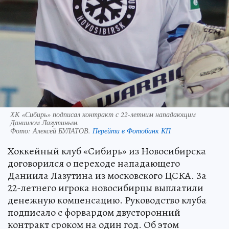
ХК «Сибирь» подписал контракт с 22-летним нападающим
Даниилом Лазутиным.
Фото:
Алексей БУЛАТОВ.
Перейти в Фотобанк КП
Хоккейный клуб «Сибирь» из Новосибирска
договорился о переходе нападающего
Даниила Лазутина из московского ЦСКА. За
22-летнего игрока новосибирцы выплатили
денежную компенсацию. Руководство клуба
подписало с форвардом двусторонний
контракт сроком на один год. Об этом