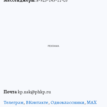
Мессенджеры:
8-923-145-11-03
Почта
kp.nsk@phkp.ru
Телеграм
,
ВКонтакте
,
Одноклассники
,
MAX