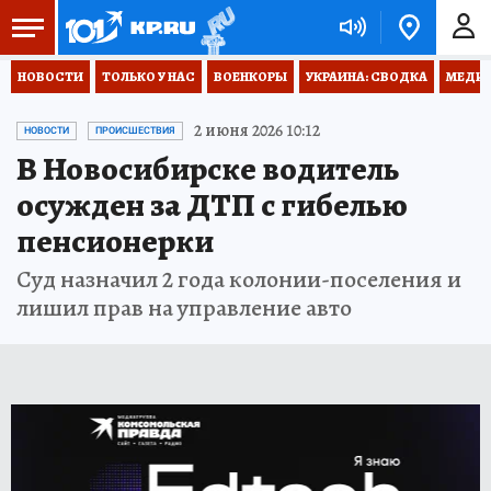
НОВОСТИ
ТОЛЬКО У НАС
ВОЕНКОРЫ
УКРАИНА: СВОДКА
МЕДИЦ
2 июня 2026 10:12
НОВОСТИ
ПРОИСШЕСТВИЯ
В Новосибирске водитель
осужден за ДТП с гибелью
пенсионерки
Суд назначил 2 года колонии-поселения и
лишил прав на управление авто