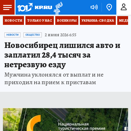
НОВОСТИ
ТОЛЬКО У НАС
ВОЕНКОРЫ
УКРАИНА: СВОДКА
МЕДИЦ
2 июня 2026 6:55
НОВОСТИ
ОБЩЕСТВО
Новосибирец лишился авто и
заплатил 28,4 тысяч за
нетрезвую езду
Мужчина уклонялся от выплат и не
приходил на прием к приставам