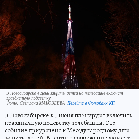
В Новосибирске в День защиты детей на телебашне включат
праздничную подсветку.
Фото:
Светлана МАКОВЕЕВА.
Перейти в Фотобанк КП
В Новосибирске к 1 июня планируют включить
праздничную подсветку телебашни. Это
событие приурочено к Международному дню
защиты детей. Высотное сооружение украсят