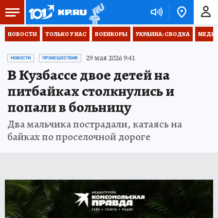
НОВОСТИ
ТОЛЬКО У НАС
ВОЕНКОРЫ
УКРАИНА: СВОДКА
МЕДИЦ
29 мая 2026 9:41
НОВОСТИ
ПРОИСШЕСТВИЯ
В Кузбассе двое детей на
питбайках столкнулись и
попали в больницу
Два мальчика пострадали, катаясь на
байках по проселочной дороге