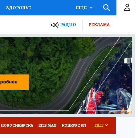
ЗДОРОВЬЕ
ЕЩЕ
РАДИО
РЕКЛАМА
Р
Я ЗНАЮ
СЕМЬЯ
СЕРИАЛЫ
Я
ВСЕ О КП
РАДИО КП
 НОВОСИБИРСКА
КП В МАХ
КОНКУРС КП
ЕЩЕ