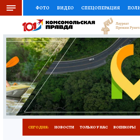
ФОТО
ВИДЕО
СПЕЦОПЕРАЦИЯ
ПОЛ
СОЦПОДДЕРЖКА
НАУКА
СПЕЦПРОЕКТ
НАЦИОНАЛЬНЫЕ ПРОЕКТЫ РОССИИ
ВЫБ
ЖЕНСКИЕ СЕКРЕТЫ
ПУТЕВОДИТЕЛЬ
К
ДЕФИЦИТ ЖЕЛЕЗА
ПРЕСС-ЦЕНТР
ТЕЛ
РЕКЛАМА
ТЕСТЫ
НОВОЕ НА САЙТЕ
СЕГОДНЯ:
НОВОСТИ
ТОЛЬКО У НАС
ВОЕНКОРЫ