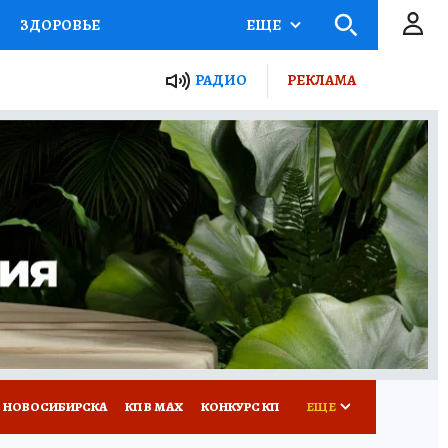
ЗДОРОВЬЕ
ЕЩЕ
РАДИО
РЕКЛАМА
Р
Я ЗНАЮ
СЕМЬЯ
СЕРИАЛЫ
Я
ВСЕ О КП
РАДИО КП
 НОВОСИБИРСКА
КП В МАХ
КОНКУРС КП
ЕЩЕ