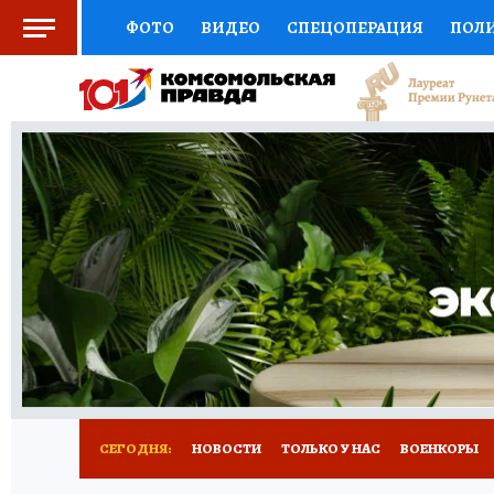
ФОТО
ВИДЕО
СПЕЦОПЕРАЦИЯ
ПОЛ
СОЦПОДДЕРЖКА
НАУКА
СПЕЦПРОЕКТ
НАЦИОНАЛЬНЫЕ ПРОЕКТЫ РОССИИ
ВЫБ
ЖЕНСКИЕ СЕКРЕТЫ
ПУТЕВОДИТЕЛЬ
К
ДЕФИЦИТ ЖЕЛЕЗА
ПРЕСС-ЦЕНТР
ТЕЛ
РЕКЛАМА
ТЕСТЫ
НОВОЕ НА САЙТЕ
СЕГОДНЯ:
НОВОСТИ
ТОЛЬКО У НАС
ВОЕНКОРЫ