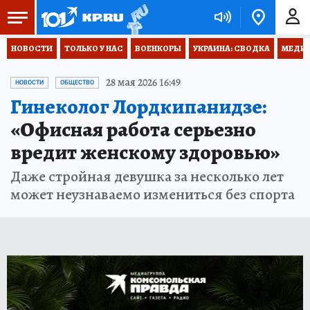
НОВОСТИ
ТОЛЬКО У НАС
ВОЕНКОРЫ
УКРАИНА: СВОДКА
МЕДИЦ
28 мая 2026 16:49
НОВОСТИ
ОБЩЕСТВО
Гинеколог Лордкипанидзе:
«Офисная работа серьезно
вредит женскому здоровью»
Даже стройная девушка за несколько лет
может неузнаваемо измениться без спорта