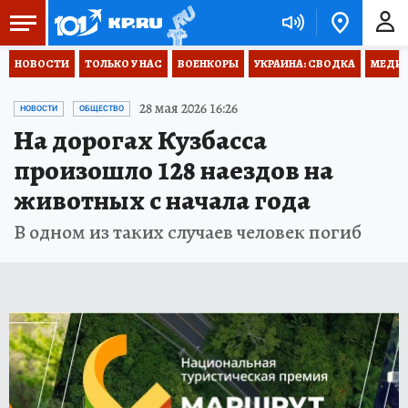
НОВОСТИ
ТОЛЬКО У НАС
ВОЕНКОРЫ
УКРАИНА: СВОДКА
МЕДИЦ
28 мая 2026 16:26
НОВОСТИ
ОБЩЕСТВО
На дорогах Кузбасса
произошло 128 наездов на
животных с начала года
В одном из таких случаев человек погиб