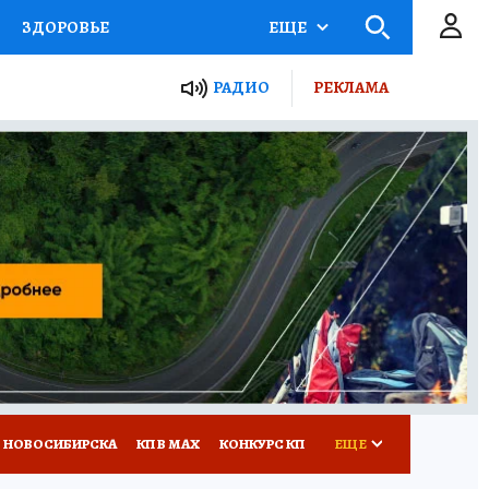
ЗДОРОВЬЕ
ЕЩЕ
РАДИО
РЕКЛАМА
Р
Я ЗНАЮ
СЕМЬЯ
СЕРИАЛЫ
Я
ВСЕ О КП
РАДИО КП
 НОВОСИБИРСКА
КП В МАХ
КОНКУРС КП
ЕЩЕ