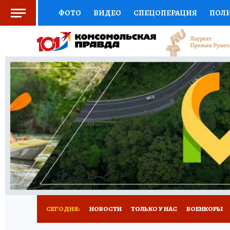
ФОТО
ВИДЕО
СПЕЦОПЕРАЦИЯ
ПОЛ
СОЦПОДДЕРЖКА
НАУКА
СПЕЦПРОЕКТ
НАЦИОНАЛЬНЫЕ ПРОЕКТЫ РОССИИ
ВЫБ
ЖЕНСКИЕ СЕКРЕТЫ
ПУТЕВОДИТЕЛЬ
К
ДЕФИЦИТ ЖЕЛЕЗА
ПРЕСС-ЦЕНТР
ТЕЛ
РЕКЛАМА
ТЕСТЫ
НОВОЕ НА САЙТЕ
СЕГОДНЯ:
НОВОСТИ
ТОЛЬКО У НАС
ВОЕНКОРЫ