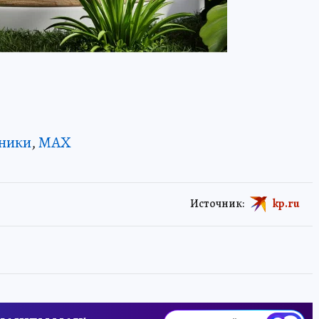
ники
,
MAX
Источник:
kp.ru