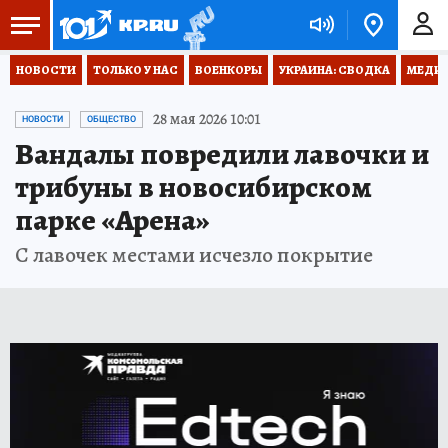
НОВОСТИ
ТОЛЬКО У НАС
ВОЕНКОРЫ
УКРАИНА: СВОДКА
МЕДИЦ
28 мая 2026 10:01
НОВОСТИ
ОБЩЕСТВО
Вандалы повредили лавочки и
трибуны в новосибирском
парке «Арена»
С лавочек местами исчезло покрытие