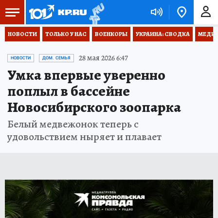
НОВОСТИ
ТОЛЬКО У НАС
ВОЕНКОРЫ
УКРАИНА: СВОДКА
МЕДИЦ
28 мая 2026 6:47
НОВОСТИ
ДОМ. СЕМЬЯ
Умка впервые уверенно
поплыл в бассейне
Новосибирского зоопарка
Белый медвежонок теперь с
удовольствием ныряет и плавает