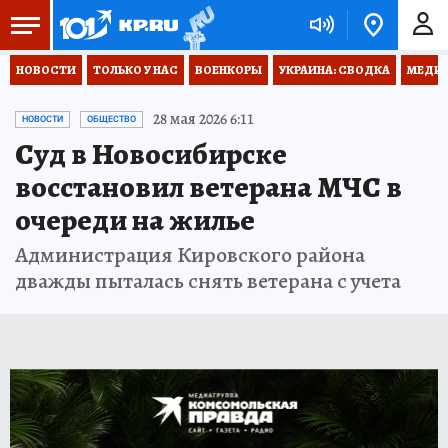
НОВОСТИ
ТОЛЬКО У НАС
ВОЕНКОРЫ
УКРАИНА: СВОДКА
МЕДИЦ
28 мая 2026 6:11
НОВОСТИ
ОБЩЕСТВО
Суд в Новосибирске
восстановил ветерана МЧС в
очереди на жилье
Администрация Кировского района
дважды пыталась снять ветерана с учета