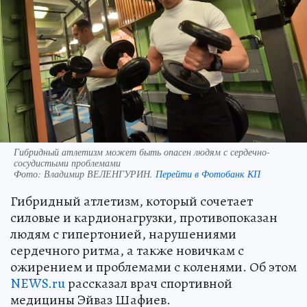
Гибридный атлетизм может быть опасен людям с сердечно-
сосудистыми проблемами
Фото:
Владимир ВЕЛЕНГУРИН.
Перейти в Фотобанк КП
Гибридный атлетизм, который сочетает
силовые и кардионагрузки, противопоказан
людям с гипертонией, нарушениями
сердечного ритма, а также новичкам с
ожирением и проблемами с коленями. Об этом
NEWS.ru
рассказал врач спортивной
медицины Эйваз Шафиев.