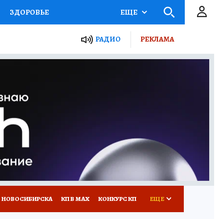
ЗДОРОВЬЕ
ЕЩЕ
РАДИО
РЕКЛАМА
Р
Я ЗНАЮ
СЕМЬЯ
СЕРИАЛЫ
Я
ВСЕ О КП
РАДИО КП
 НОВОСИБИРСКА
КП В МАХ
КОНКУРС КП
ЕЩЕ