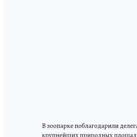
В зоопарке поблагодарили делега
крупнейших природных площад