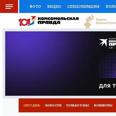
ФОТО
ВИДЕО
СПЕЦОПЕРАЦИЯ
ПОЛ
СОЦПОДДЕРЖКА
НАУКА
СПЕЦПРОЕКТ
НАЦИОНАЛЬНЫЕ ПРОЕКТЫ РОССИИ
ВЫБ
ЖЕНСКИЕ СЕКРЕТЫ
ПУТЕВОДИТЕЛЬ
К
ДЕФИЦИТ ЖЕЛЕЗА
ПРЕСС-ЦЕНТР
ТЕЛ
РЕКЛАМА
ТЕСТЫ
НОВОЕ НА САЙТЕ
СЕГОДНЯ:
НОВОСТИ
ТОЛЬКО У НАС
ВОЕНКОРЫ