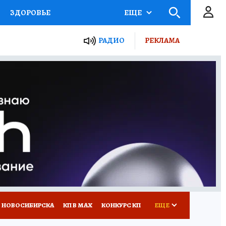
ЗДОРОВЬЕ
ЕЩЕ
РАДИО
РЕКЛАМА
Р
Я ЗНАЮ
СЕМЬЯ
СЕРИАЛЫ
Я
ВСЕ О КП
РАДИО КП
 НОВОСИБИРСКА
КП В МАХ
КОНКУРС КП
ЕЩЕ