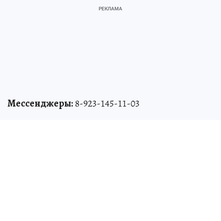
Мессенджеры:
8-923-145-11-03
Почта
kp.nsk@phkp.ru
Телеграм
,
ВКонтакте
,
Одноклассники
,
MAX
Источник:
kp.ru
Валерия МОРГУНЕНКО