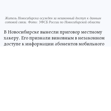
Житель Новосибирска осужден за незаконный доступ к данным
сотовой связи. Фото: УФСБ России по Новосибирской области
В Новосибирске вынесли приговор местному
хакеру. Его признали виновным в незаконном
доступе к информации абонентов мобильного
оператора и продаже этих данных. Об этом
сообщили в пресс-службе УФСБ России по
Новосибирской области.
Силовики выяснили, что мужчина взламывал
личные кабинеты пользователей по заказу
третьих лиц. Он передавал посторонним
детализацию телефонных звонков и доступ к
аккаунтам в мессенджере «Телеграм». Среди
пострадавших оказались в том числе и
высокопоставленные лица. За продажу данных