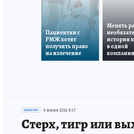
Менять р
Пациентки с
необязате
РМЖ хотят
истории 
получить право
в одной
на излечение
компани
8 июня 2026 8:17
ОБЩЕСТВО
Стерх, тигр или вы