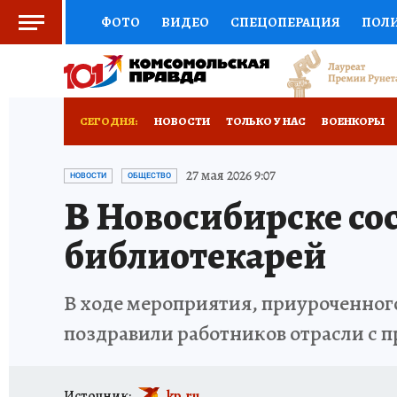
ФОТО
ВИДЕО
СПЕЦОПЕРАЦИЯ
ПОЛ
СОЦПОДДЕРЖКА
НАУКА
СПЕЦПРОЕКТ
НАЦИОНАЛЬНЫЕ ПРОЕКТЫ РОССИИ
ВЫБ
СЕГОДНЯ:
НОВОСТИ
ТОЛЬКО У НАС
ВОЕНКОРЫ
ЖЕНСКИЕ СЕКРЕТЫ
ПУТЕВОДИТЕЛЬ
К
ОТДЫХ В РОССИИ
ЗАПОВЕДНАЯ РОССИЯ
27 мая 2026 9:07
НОВОСТИ
ОБЩЕСТВО
В Новосибирске с
ДЕФИЦИТ ЖЕЛЕЗА
ПРЕСС-ЦЕНТР
ТЕЛ
библиотекарей
РЕКЛАМА
ТЕСТЫ
НОВОЕ НА САЙТЕ
В ходе мероприятия, приуроченног
поздравили работников отрасли с
Источник:
kp.ru