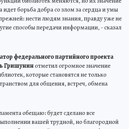
функции библиотек меняются, но их значение
 идет борьба добра со злом за сердца и умы
 прежней: нести людям знания, правду уже не
другие способы передачи информации, - сказал
атор федерального партийного проекта
ь Гришунин
отметил огромное значение
блиотек, которые становятся не только
странством для общения, встреч, обмена
ламента обещаю: будет сделано все
выполнении вашей трудной, но благородной