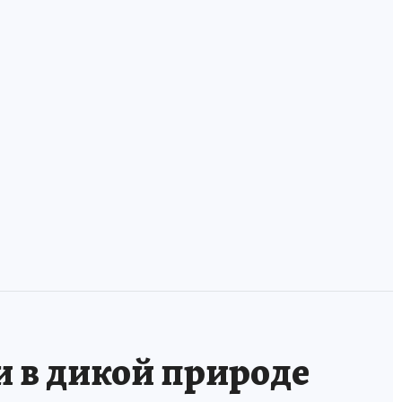
ха
В России
У фанзы лежала
появилась
оморочка и две
банковская карта
мордушки: учим
для волонтеров
удэгейский!
и в дикой природе