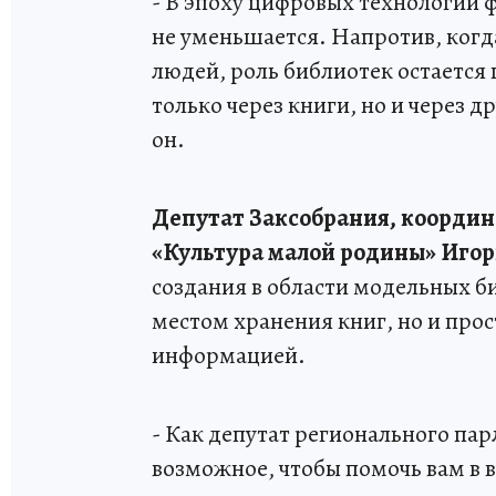
- В эпоху цифровых технологий 
не уменьшается. Напротив, когда
людей, роль библиотек остается
только через книги, но и через 
он.
Депутат Заксобрания, координ
«Культура малой родины»
Игор
создания в области модельных би
местом хранения книг, но и про
информацией.
- Как депутат регионального пар
возможное, чтобы помочь вам в 