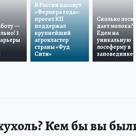
В России назовут
«Фермера года»:
проект КП
Сколько лоси
аботу —
поддержал
дает молока?
льно! 3
крупнейший
Едем на
карьеры
агрокластер
уникальную
страны «Фуд
лосеферму в
и
Сити»
заповеднике!
хухоль? Кем бы вы был