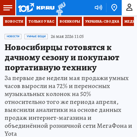
НОВОСТИ
ТОЛЬКО У НАС
ВОЕНКОРЫ
УКРАИНА: СВОДКА
МЕДИЦ
26 мая 2026 11:05
НОВОСТИ
УМНЫЕ ВЕЩИ
Новосибирцы готовятся к
дачному сезону и покупают
портативную технику
За первые две недели мая продажи умных
часов выросли на 72% и переносных
музыкальных колонок на 50%
относительно того же периода апреля,
выяснили аналитики на основе данных
продаж интернет-магазина и
объединённой розничной сети МегаФона и
Yota