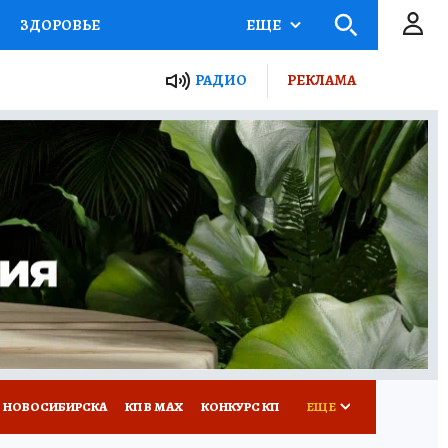
ЗДОРОВЬЕ
ЕЩЕ
РАДИО
РЕКЛАМА
Р
Я ЗНАЮ
СЕМЬЯ
СЕРИАЛЫ
Я
ВСЕ О КП
РАДИО КП
 НОВОСИБИРСКА
КП В МАХ
КОНКУРС КП
ЕЩЕ