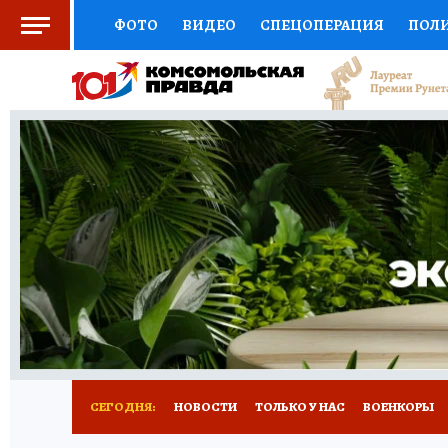
ФОТО
ВИДЕО
СПЕЦОПЕРАЦИЯ
ПОЛ
СОЦПОДДЕРЖКА
НАУКА
СПЕЦПРОЕКТ
НАЦИОНАЛЬНЫЕ ПРОЕКТЫ РОССИИ
ВЫБ
ЖЕНСКИЕ СЕКРЕТЫ
ПУТЕВОДИТЕЛЬ
К
ДЕФИЦИТ ЖЕЛЕЗА
ПРЕСС-ЦЕНТР
ТЕЛ
РЕКЛАМА
ТЕСТЫ
НОВОЕ НА САЙТЕ
СЕГОДНЯ:
НОВОСТИ
ТОЛЬКО У НАС
ВОЕНКОРЫ