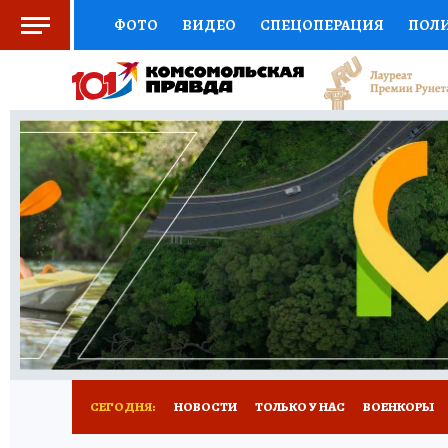
ФОТО
ВИДЕО
СПЕЦОПЕРАЦИЯ
ПОЛ
СОЦПОДДЕРЖКА
НАУКА
СПЕЦПРОЕКТ
НАЦИОНАЛЬНЫЕ ПРОЕКТЫ РОССИИ
ВЫБ
ЖЕНСКИЕ СЕКРЕТЫ
ПУТЕВОДИТЕЛЬ
К
ДЕФИЦИТ ЖЕЛЕЗА
ПРЕСС-ЦЕНТР
ТЕЛ
РЕКЛАМА
ТЕСТЫ
НОВОЕ НА САЙТЕ
СЕГОДНЯ:
НОВОСТИ
ТОЛЬКО У НАС
ВОЕНКОРЫ