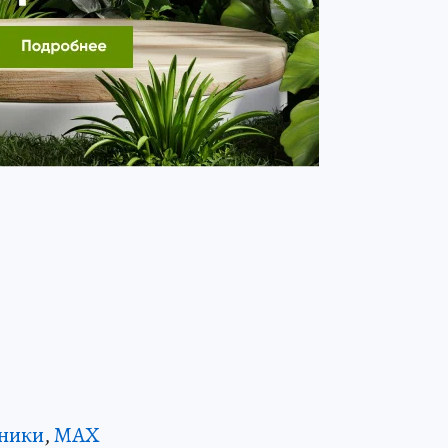
ники
,
MAX