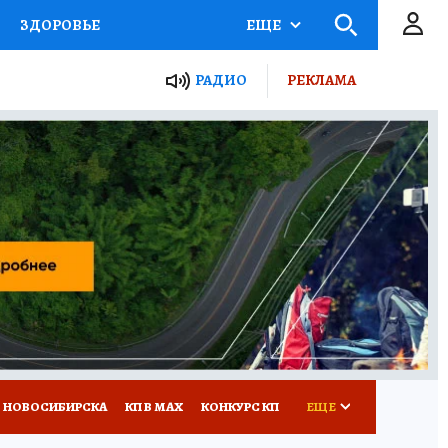
ЗДОРОВЬЕ
ЕЩЕ
РАДИО
РЕКЛАМА
Р
Я ЗНАЮ
СЕМЬЯ
СЕРИАЛЫ
Я
ВСЕ О КП
РАДИО КП
 НОВОСИБИРСКА
КП В МАХ
КОНКУРС КП
ЕЩЕ