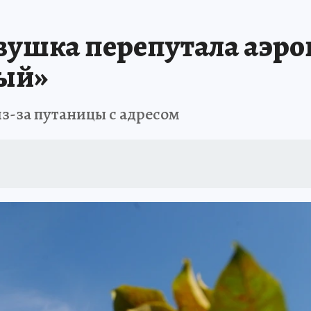
ПРОИСШЕСТВИЯ
АФИША
ИСПЫТАНО НА СЕБЕ
вушка перепутала аэроп
ый»
з-за путаницы с адресом