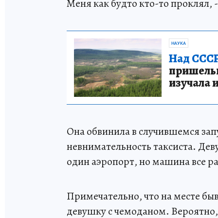
Меня как будто кто-то проклял, 
НАУКА
Над СССР
пришельце
изучала 
Она обвинила в случившемся зап
невнимательность таксиста. Деву
один аэропорт, но машина все р
Примечательно, что на месте бы
девушку с чемоданом. Вероятно,