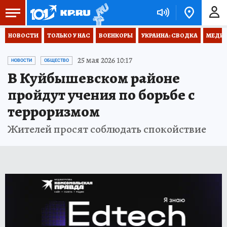
НОВОСТИ
ТОЛЬКО У НАС
ВОЕНКОРЫ
УКРАИНА: СВОДКА
МЕДИЦ
25 мая 2026 10:17
НОВОСТИ
ОБЩЕСТВО
В Куйбышевском районе
пройдут учения по борьбе с
терроризмом
Жителей просят соблюдать спокойствие