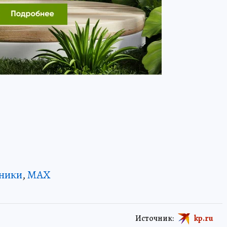
ники
,
MAX
Источник:
kp.ru