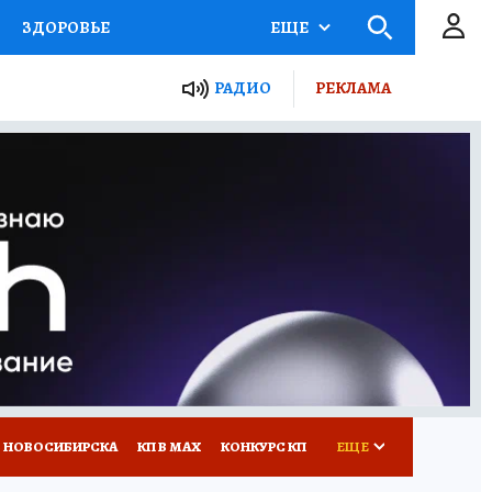
ЗДОРОВЬЕ
ЕЩЕ
РАДИО
РЕКЛАМА
Р
Я ЗНАЮ
СЕМЬЯ
СЕРИАЛЫ
Я
ВСЕ О КП
РАДИО КП
 НОВОСИБИРСКА
КП В МАХ
КОНКУРС КП
ЕЩЕ