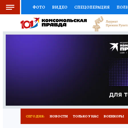
ФОТО
ВИДЕО
СПЕЦОПЕРАЦИЯ
ПОЛ
СОЦПОДДЕРЖКА
НАУКА
СПЕЦПРОЕКТ
НАЦИОНАЛЬНЫЕ ПРОЕКТЫ РОССИИ
ВЫБ
ЖЕНСКИЕ СЕКРЕТЫ
ПУТЕВОДИТЕЛЬ
К
ДЕФИЦИТ ЖЕЛЕЗА
ПРЕСС-ЦЕНТР
ТЕЛ
РЕКЛАМА
ТЕСТЫ
НОВОЕ НА САЙТЕ
СЕГОДНЯ:
НОВОСТИ
ТОЛЬКО У НАС
ВОЕНКОРЫ