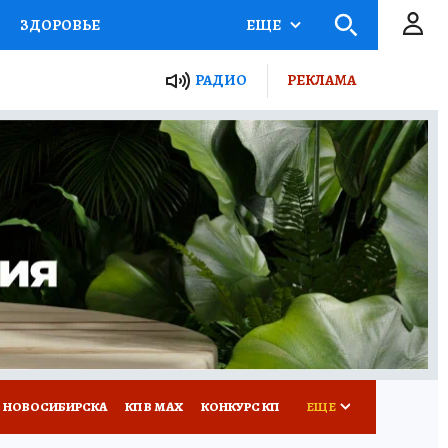
ЗДОРОВЬЕ
ЕЩЕ
РАДИО
РЕКЛАМА
Р
Я ЗНАЮ
СЕМЬЯ
СЕРИАЛЫ
Я
ВСЕ О КП
РАДИО КП
 НОВОСИБИРСКА
КП В МАХ
КОНКУРС КП
ЕЩЕ