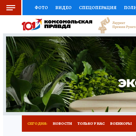
ФОТО
ВИДЕО
СПЕЦОПЕРАЦИЯ
ПОЛ
СОЦПОДДЕРЖКА
НАУКА
СПЕЦПРОЕКТ
НАЦИОНАЛЬНЫЕ ПРОЕКТЫ РОССИИ
ВЫБ
ЖЕНСКИЕ СЕКРЕТЫ
ПУТЕВОДИТЕЛЬ
К
ДЕФИЦИТ ЖЕЛЕЗА
ПРЕСС-ЦЕНТР
ТЕЛ
РЕКЛАМА
ТЕСТЫ
НОВОЕ НА САЙТЕ
СЕГОДНЯ:
НОВОСТИ
ТОЛЬКО У НАС
ВОЕНКОРЫ