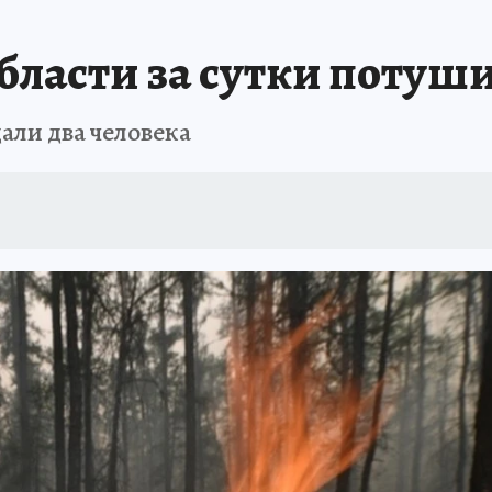
ПРОИСШЕСТВИЯ
АФИША
ИСПЫТАНО НА СЕБЕ
бласти за сутки потуш
али два человека