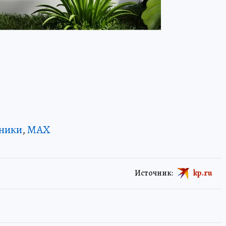
ники
,
MAX
Источник:
kp.ru