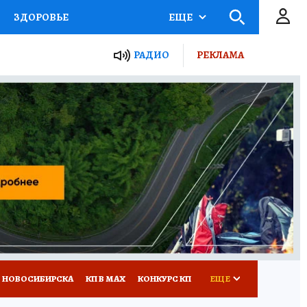
ЗДОРОВЬЕ
ЕЩЕ
РАДИО
РЕКЛАМА
Р
Я ЗНАЮ
СЕМЬЯ
СЕРИАЛЫ
Я
ВСЕ О КП
РАДИО КП
 НОВОСИБИРСКА
КП В МАХ
КОНКУРС КП
ЕЩЕ