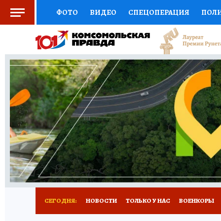
ФОТО
ВИДЕО
СПЕЦОПЕРАЦИЯ
ПОЛ
СОЦПОДДЕРЖКА
НАУКА
СПЕЦПРОЕКТ
НАЦИОНАЛЬНЫЕ ПРОЕКТЫ РОССИИ
ВЫБ
ЖЕНСКИЕ СЕКРЕТЫ
ПУТЕВОДИТЕЛЬ
К
ДЕФИЦИТ ЖЕЛЕЗА
ПРЕСС-ЦЕНТР
ТЕЛ
РЕКЛАМА
ТЕСТЫ
НОВОЕ НА САЙТЕ
СЕГОДНЯ:
НОВОСТИ
ТОЛЬКО У НАС
ВОЕНКОРЫ