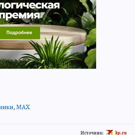
ники
,
MAX
Источник:
kp.ru