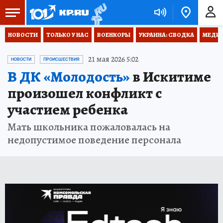
НОВОСТИ
ТОЛЬКО У НАС
ВОЕНКОРЫ
УКРАИНА: СВОДКА
МЕДИЦ
21 мая 2026 5:02
НОВОСТИ
ПРОИСШЕСТВИЯ
В ДК «Молодость»
в Искитиме
произошел конфликт с
участием ребенка
Мать школьника пожаловалась на
недопустимое поведение персонала