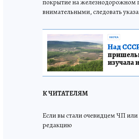
покрытие на железнодорожном п
внимательными, следовать указ
НАУКА
Над СССР
пришельце
изучала 
К ЧИТАТЕЛЯМ
Если вы стали очевидцем ЧП или 
редакцию