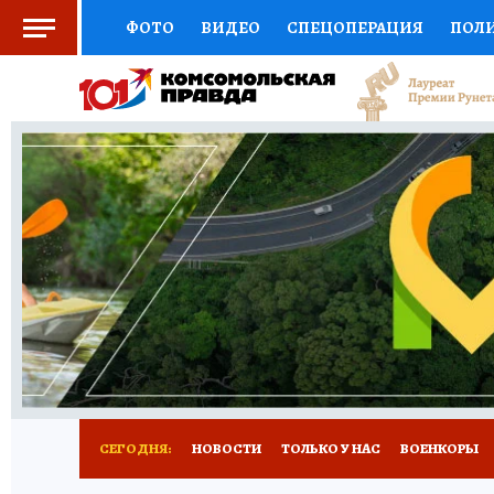
ФОТО
ВИДЕО
СПЕЦОПЕРАЦИЯ
ПОЛ
СОЦПОДДЕРЖКА
НАУКА
СПЕЦПРОЕКТ
НАЦИОНАЛЬНЫЕ ПРОЕКТЫ РОССИИ
ВЫБ
ЖЕНСКИЕ СЕКРЕТЫ
ПУТЕВОДИТЕЛЬ
К
ДЕФИЦИТ ЖЕЛЕЗА
ПРЕСС-ЦЕНТР
ТЕЛ
РЕКЛАМА
ТЕСТЫ
НОВОЕ НА САЙТЕ
СЕГОДНЯ:
НОВОСТИ
ТОЛЬКО У НАС
ВОЕНКОРЫ