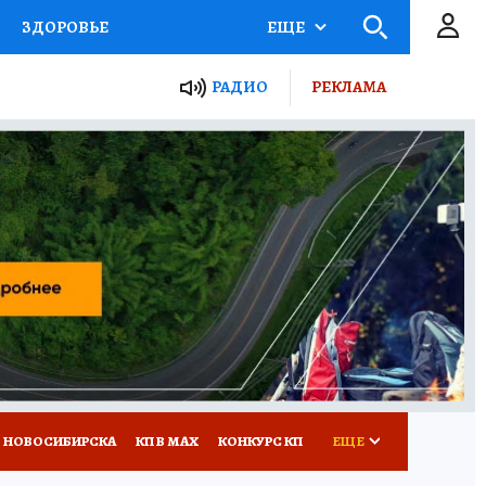
ЗДОРОВЬЕ
ЕЩЕ
РАДИО
РЕКЛАМА
Р
Я ЗНАЮ
СЕМЬЯ
СЕРИАЛЫ
Я
ВСЕ О КП
РАДИО КП
 НОВОСИБИРСКА
КП В МАХ
КОНКУРС КП
ЕЩЕ