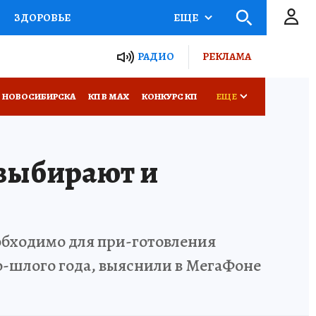
ЗДОРОВЬЕ
ЕЩЕ
РАДИО
РЕКЛАМА
Р
Я ЗНАЮ
СЕМЬЯ
 НОВОСИБИРСКА
КП В МАХ
КОНКУРС КП
ЕЩЕ
СЕРИАЛЫ
выбирают и
Я
ВСЕ О КП
РАДИО КП
еобходимо для при-готовления
о-шлого года, выяснили в МегаФоне