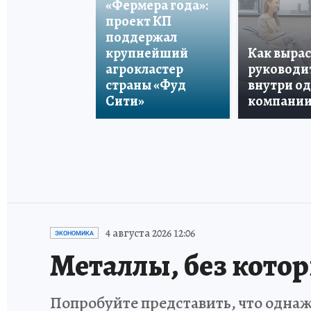
«Фермера года»:
проект КП
поддержал
крупнейший
Как вырас
агрокластер
руководи
страны «Фуд
внутри о
Сити»
компани
4 августа 2026 12:06
ЭКОНОМИКА
Металлы, без кото
Попробуйте представить, что однаж