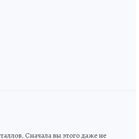
,
Технологический
код России: как
и
инженеров и
Земля, где лоси
дизайнеров учат
ручные, а тайга
говорить на
встречается с
одном языке
Европой
аллов. Сначала вы этого даже не