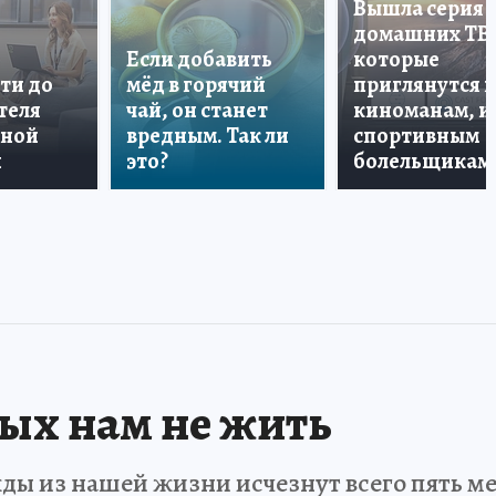
Вышла серия
домашних ТВ
Если добавить
которые
ти до
мёд в горячий
приглянутся 
теля
чай, он станет
киноманам, и
дной
вредным. Так ли
спортивным
и
это?
болельщикам
рых нам не жить
ды из нашей жизни исчезнут всего пять мет