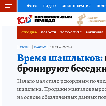
ФОТО
ВИДЕО
СПЕЦОПЕРАЦИЯ
ПОЛ
СОЦПОДДЕРЖКА
НАУКА
СПЕЦПРОЕКТ
НАЦИОНАЛЬНЫЕ ПРОЕКТЫ РОССИИ
ВЫБ
СЕГОДНЯ:
НОВОСТИ
ТОЛЬКО У НАС
ВОЕНКОРЫ
ЖЕНСКИЕ СЕКРЕТЫ
ПУТЕВОДИТЕЛЬ
К
ОТДЫХ В РОССИИ
ЗАПОВЕДНАЯ РОССИЯ
6 мая 2026 7:54
НОВОСТИ
ОБЩЕСТВО
Время шашлыков:
ДЕФИЦИТ ЖЕЛЕЗА
ПРЕСС-ЦЕНТР
ТЕЛ
бронируют беседк
РЕКЛАМА
ТЕСТЫ
НОВОЕ НА САЙТЕ
Начало мая стало рекордным по чис
шашлыка. Продажи мангалов выросл
на основе обезличенных данных по