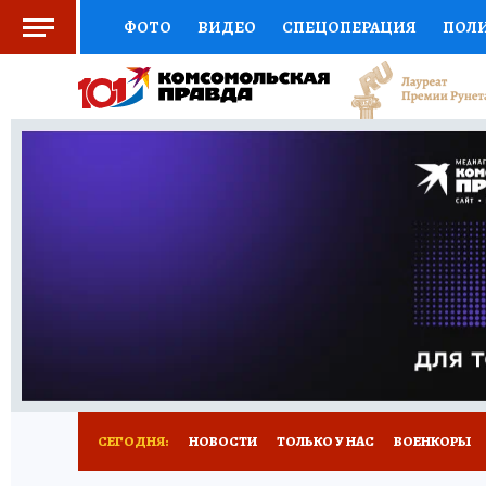
ФОТО
ВИДЕО
СПЕЦОПЕРАЦИЯ
ПОЛ
СОЦПОДДЕРЖКА
НАУКА
СПЕЦПРОЕКТ
НАЦИОНАЛЬНЫЕ ПРОЕКТЫ РОССИИ
ВЫБ
ЖЕНСКИЕ СЕКРЕТЫ
ПУТЕВОДИТЕЛЬ
К
ДЕФИЦИТ ЖЕЛЕЗА
ПРЕСС-ЦЕНТР
ТЕЛ
РЕКЛАМА
ТЕСТЫ
НОВОЕ НА САЙТЕ
СЕГОДНЯ:
НОВОСТИ
ТОЛЬКО У НАС
ВОЕНКОРЫ