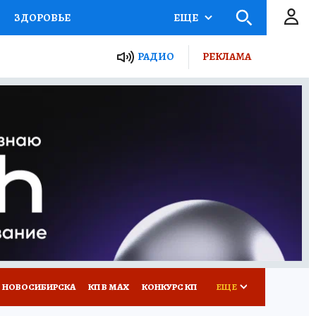
ЗДОРОВЬЕ
ЕЩЕ
РАДИО
РЕКЛАМА
Р
Я ЗНАЮ
СЕМЬЯ
СЕРИАЛЫ
Я
ВСЕ О КП
РАДИО КП
 НОВОСИБИРСКА
КП В МАХ
КОНКУРС КП
ЕЩЕ