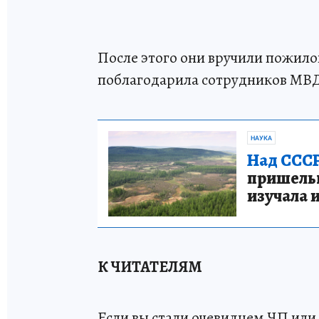
После этого они вручили пожил
поблагодарила сотрудников МВД
НАУКА
Над СССР
пришельце
изучала 
К ЧИТАТЕЛЯМ
Если вы стали очевидцем ЧП или 