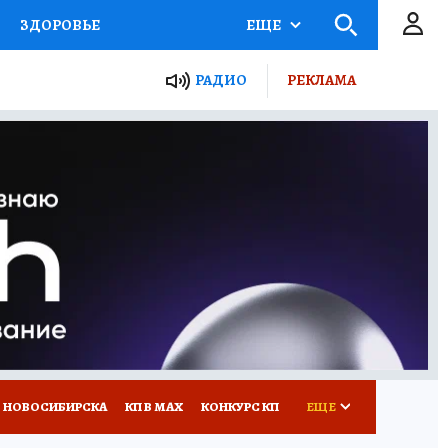
ЗДОРОВЬЕ
ЕЩЕ
РАДИО
РЕКЛАМА
Р
Я ЗНАЮ
СЕМЬЯ
СЕРИАЛЫ
Я
ВСЕ О КП
РАДИО КП
 НОВОСИБИРСКА
КП В МАХ
КОНКУРС КП
ЕЩЕ