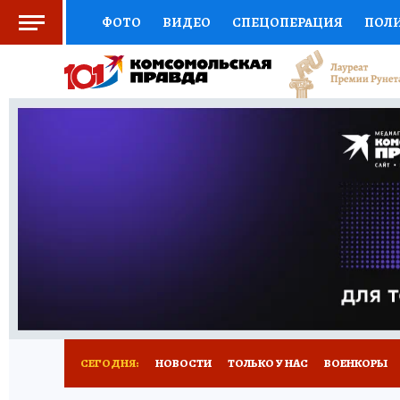
ФОТО
ВИДЕО
СПЕЦОПЕРАЦИЯ
ПОЛ
СОЦПОДДЕРЖКА
НАУКА
СПЕЦПРОЕКТ
НАЦИОНАЛЬНЫЕ ПРОЕКТЫ РОССИИ
ВЫБ
ЖЕНСКИЕ СЕКРЕТЫ
ПУТЕВОДИТЕЛЬ
К
ДЕФИЦИТ ЖЕЛЕЗА
ПРЕСС-ЦЕНТР
ТЕЛ
РЕКЛАМА
ТЕСТЫ
НОВОЕ НА САЙТЕ
СЕГОДНЯ:
НОВОСТИ
ТОЛЬКО У НАС
ВОЕНКОРЫ