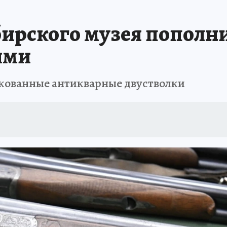
ПРОИСШЕСТВИЯ
АФИША
ИСПЫТАНО НА СЕБЕ
ирского музея пополни
ями
кованные антикварные двустволки