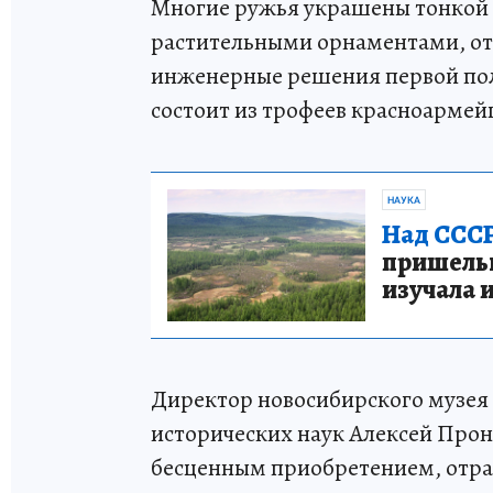
Многие ружья украшены тонкой 
растительными орнаментами, о
инженерные решения первой пол
состоит из трофеев красноармей
НАУКА
Над СССР
пришельце
изучала 
Директор новосибирского музея 
исторических наук Алексей Прон
бесценным приобретением, отр