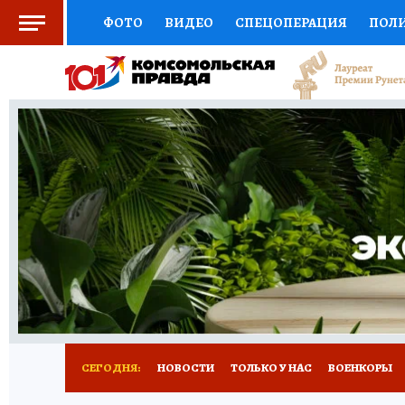
ФОТО
ВИДЕО
СПЕЦОПЕРАЦИЯ
ПОЛ
СОЦПОДДЕРЖКА
НАУКА
СПЕЦПРОЕКТ
НАЦИОНАЛЬНЫЕ ПРОЕКТЫ РОССИИ
ВЫБ
ЖЕНСКИЕ СЕКРЕТЫ
ПУТЕВОДИТЕЛЬ
К
ДЕФИЦИТ ЖЕЛЕЗА
ПРЕСС-ЦЕНТР
ТЕЛ
РЕКЛАМА
ТЕСТЫ
НОВОЕ НА САЙТЕ
СЕГОДНЯ:
НОВОСТИ
ТОЛЬКО У НАС
ВОЕНКОРЫ