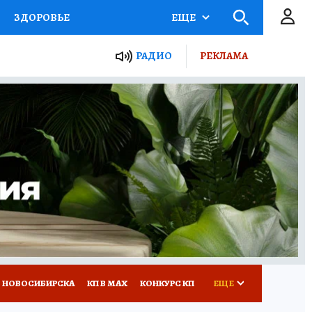
ЗДОРОВЬЕ
ЕЩЕ
РАДИО
РЕКЛАМА
Р
Я ЗНАЮ
СЕМЬЯ
СЕРИАЛЫ
Я
ВСЕ О КП
РАДИО КП
 НОВОСИБИРСКА
КП В МАХ
КОНКУРС КП
ЕЩЕ