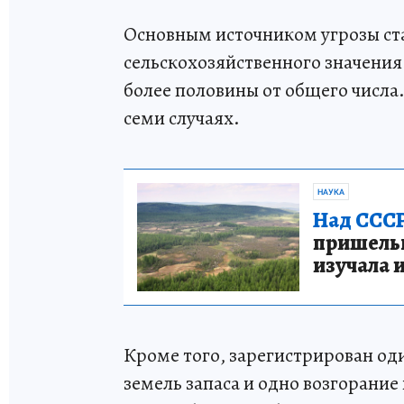
Основным источником угрозы ста
сельскохозяйственного значения
более половины от общего числа
семи случаях.
НАУКА
Над СССР
пришельце
изучала 
Кроме того, зарегистрирован од
земель запаса и одно возгорани