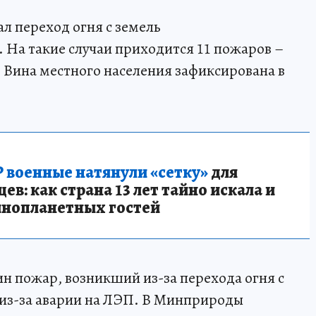
л переход огня с земель
. На такие случаи приходится 11 пожаров –
. Вина местного населения зафиксирована в
 военные натянули «сетку»
для
в: как страна 13 лет тайно искала и
инопланетных гостей
ин пожар, возникший из-за перехода огня с
е из-за аварии на ЛЭП. В Минприроды