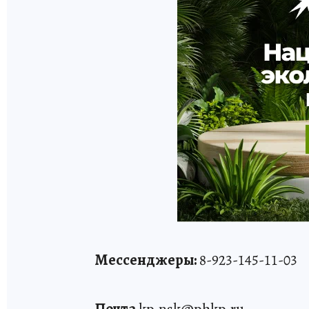
Мессенджеры:
8-923-145-11-03
Почта
kp.nsk@phkp.ru