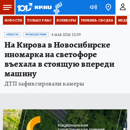
НОВОСТИ
ТОЛЬКО У НАС
ВОЕНКОРЫ
УКРАИНА: СВОДКА
МЕДИЦ
4 мая 2026 10:39
НОВОСТИ
ПРОИСШЕСТВИЯ
На Кирова в Новосибирске
иномарка на светофоре
въехала в стоящую впереди
машину
ДТП зафиксировали камеры