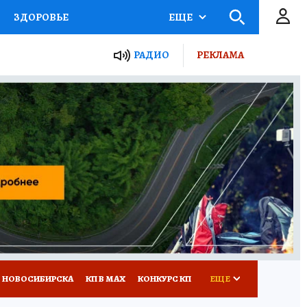
ЗДОРОВЬЕ
ЕЩЕ
РАДИО
РЕКЛАМА
Р
Я ЗНАЮ
СЕМЬЯ
СЕРИАЛЫ
Я
ВСЕ О КП
РАДИО КП
 НОВОСИБИРСКА
КП В МАХ
КОНКУРС КП
ЕЩЕ