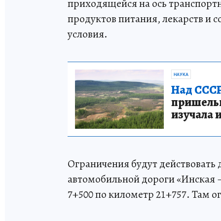
приходящейся на ось транспортн
продуктов питания, лекарств и 
условия.
НАУКА
Над СССР
пришельце
изучала 
Ограничения будут действовать д
автомобильной дороги «Инская –
7+500 по километр 21+757. Там о