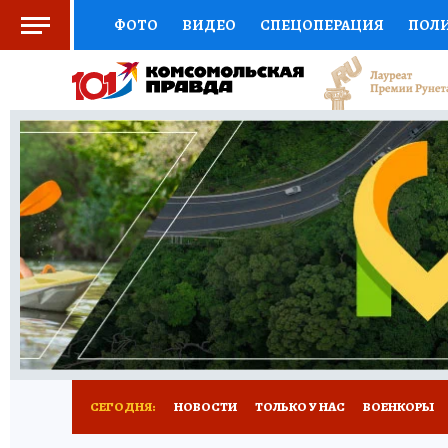
ФОТО
ВИДЕО
СПЕЦОПЕРАЦИЯ
ПОЛ
СОЦПОДДЕРЖКА
НАУКА
СПЕЦПРОЕКТ
НАЦИОНАЛЬНЫЕ ПРОЕКТЫ РОССИИ
ВЫБ
ЖЕНСКИЕ СЕКРЕТЫ
ПУТЕВОДИТЕЛЬ
К
ДЕФИЦИТ ЖЕЛЕЗА
ПРЕСС-ЦЕНТР
ТЕЛ
РЕКЛАМА
ТЕСТЫ
НОВОЕ НА САЙТЕ
СЕГОДНЯ:
НОВОСТИ
ТОЛЬКО У НАС
ВОЕНКОРЫ