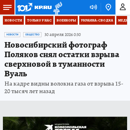
НОВОСТИ
ТОЛЬКО У НАС
ВОЕНКОРЫ
УКРАИНА: СВОДКА
МЕДИЦ
30 апреля 2026 0:30
НОВОСТИ
ОБЩЕСТВО
Новосибирский фотограф
Поляков снял остатки взрыва
сверхновой в туманности
Вуаль
На кадре видны волокна газа от взрыва 15-
20 тысяч лет назад