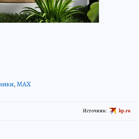
ники
,
MAX
Источник:
kp.ru