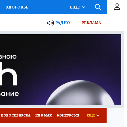
ЗДОРОВЬЕ
ЕЩЕ
РАДИО
РЕКЛАМА
Р
Я ЗНАЮ
СЕМЬЯ
СЕРИАЛЫ
Я
ВСЕ О КП
РАДИО КП
 НОВОСИБИРСКА
КП В МАХ
КОНКУРС КП
ЕЩЕ