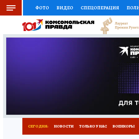
ФОТО
ВИДЕО
СПЕЦОПЕРАЦИЯ
ПОЛ
СОЦПОДДЕРЖКА
НАУКА
СПЕЦПРОЕКТ
НАЦИОНАЛЬНЫЕ ПРОЕКТЫ РОССИИ
ВЫБ
ЖЕНСКИЕ СЕКРЕТЫ
ПУТЕВОДИТЕЛЬ
К
ДЕФИЦИТ ЖЕЛЕЗА
ПРЕСС-ЦЕНТР
ТЕЛ
РЕКЛАМА
ТЕСТЫ
НОВОЕ НА САЙТЕ
СЕГОДНЯ:
НОВОСТИ
ТОЛЬКО У НАС
ВОЕНКОРЫ