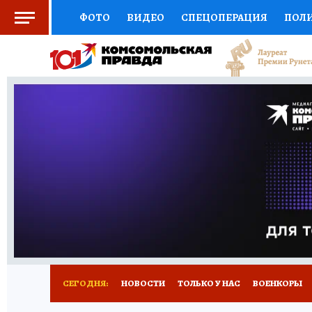
ФОТО
ВИДЕО
СПЕЦОПЕРАЦИЯ
ПОЛ
СОЦПОДДЕРЖКА
НАУКА
СПЕЦПРОЕКТ
НАЦИОНАЛЬНЫЕ ПРОЕКТЫ РОССИИ
ВЫБ
ЖЕНСКИЕ СЕКРЕТЫ
ПУТЕВОДИТЕЛЬ
К
ДЕФИЦИТ ЖЕЛЕЗА
ПРЕСС-ЦЕНТР
ТЕЛ
РЕКЛАМА
ТЕСТЫ
НОВОЕ НА САЙТЕ
СЕГОДНЯ:
НОВОСТИ
ТОЛЬКО У НАС
ВОЕНКОРЫ