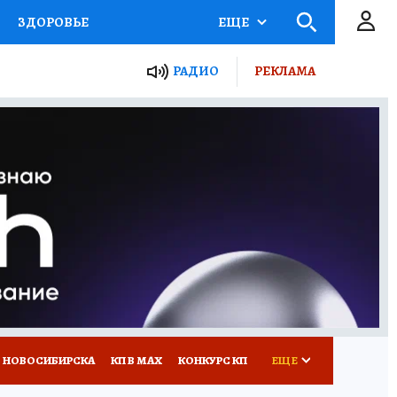
ЗДОРОВЬЕ
ЕЩЕ
РАДИО
РЕКЛАМА
Р
Я ЗНАЮ
СЕМЬЯ
СЕРИАЛЫ
Я
ВСЕ О КП
РАДИО КП
 НОВОСИБИРСКА
КП В МАХ
КОНКУРС КП
ЕЩЕ