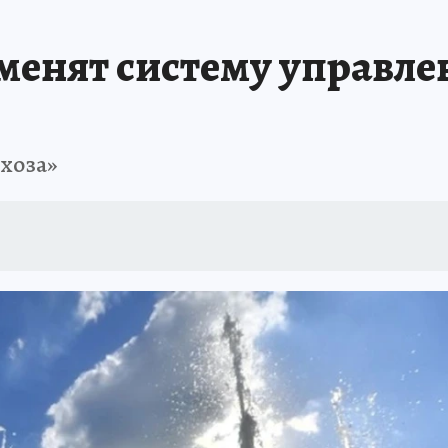
ПРОИСШЕСТВИЯ
АФИША
ИСПЫТАНО НА СЕБЕ
менят систему управл
нхоза»