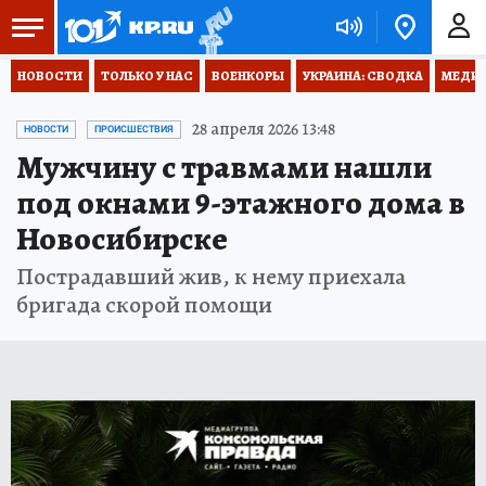
НОВОСТИ
ТОЛЬКО У НАС
ВОЕНКОРЫ
УКРАИНА: СВОДКА
МЕДИЦ
28 апреля 2026 13:48
НОВОСТИ
ПРОИСШЕСТВИЯ
Мужчину с травмами нашли
под окнами 9-этажного дома в
Новосибирске
Пострадавший жив, к нему приехала
бригада скорой помощи