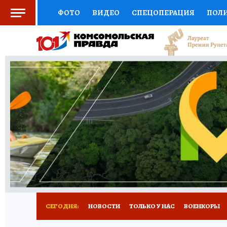
ФОТО
ВИДЕО
СПЕЦОПЕРАЦИЯ
ПОЛ
СОЦПОДДЕРЖКА
НАУКА
СПЕЦПРОЕКТ
НАЦИОНАЛЬНЫЕ ПРОЕКТЫ РОССИИ
ВЫБ
ЖЕНСКИЕ СЕКРЕТЫ
ПУТЕВОДИТЕЛЬ
К
ДЕФИЦИТ ЖЕЛЕЗА
ПРЕСС-ЦЕНТР
ТЕЛ
РЕКЛАМА
ТЕСТЫ
НОВОЕ НА САЙТЕ
СЕГОДНЯ:
НОВОСТИ
ТОЛЬКО У НАС
ВОЕНКОРЫ