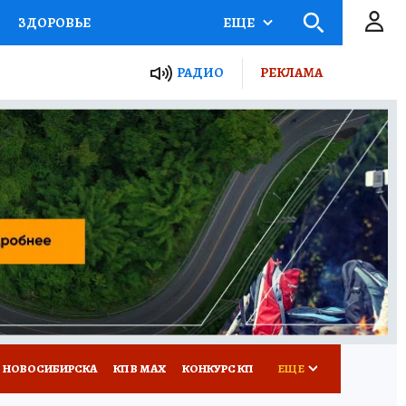
ЗДОРОВЬЕ
ЕЩЕ
РАДИО
РЕКЛАМА
Р
Я ЗНАЮ
СЕМЬЯ
СЕРИАЛЫ
Я
ВСЕ О КП
РАДИО КП
 НОВОСИБИРСКА
КП В МАХ
КОНКУРС КП
ЕЩЕ