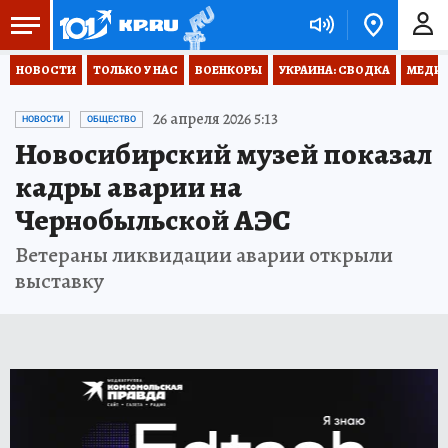
НОВОСТИ
ТОЛЬКО У НАС
ВОЕНКОРЫ
УКРАИНА: СВОДКА
МЕДИЦ
26 апреля 2026 5:13
НОВОСТИ
ОБЩЕСТВО
Новосибирский музей показал
кадры аварии на
Чернобыльской АЭС
Ветераны ликвидации аварии открыли
выставку