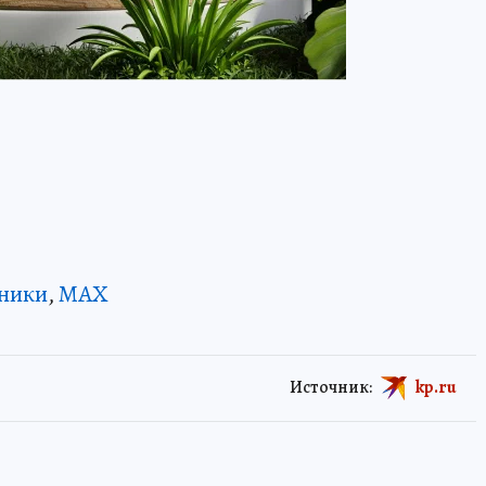
ники
,
MAX
Источник:
kp.ru