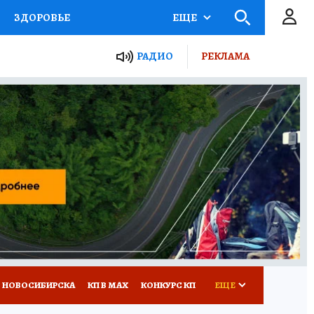
ЗДОРОВЬЕ
ЕЩЕ
РАДИО
РЕКЛАМА
Р
Я ЗНАЮ
СЕМЬЯ
СЕРИАЛЫ
Я
ВСЕ О КП
РАДИО КП
 НОВОСИБИРСКА
КП В МАХ
КОНКУРС КП
ЕЩЕ