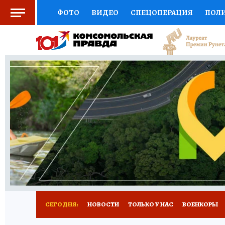
ФОТО
ВИДЕО
СПЕЦОПЕРАЦИЯ
ПОЛ
СОЦПОДДЕРЖКА
НАУКА
СПЕЦПРОЕКТ
НАЦИОНАЛЬНЫЕ ПРОЕКТЫ РОССИИ
ВЫБ
ЖЕНСКИЕ СЕКРЕТЫ
ПУТЕВОДИТЕЛЬ
К
ДЕФИЦИТ ЖЕЛЕЗА
ПРЕСС-ЦЕНТР
ТЕЛ
РЕКЛАМА
ТЕСТЫ
НОВОЕ НА САЙТЕ
СЕГОДНЯ:
НОВОСТИ
ТОЛЬКО У НАС
ВОЕНКОРЫ