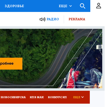
ЗДОРОВЬЕ
ЕЩЕ
РАДИО
РЕКЛАМА
Р
Я ЗНАЮ
СЕМЬЯ
СЕРИАЛЫ
Я
ВСЕ О КП
РАДИО КП
 НОВОСИБИРСКА
КП В МАХ
КОНКУРС КП
ЕЩЕ