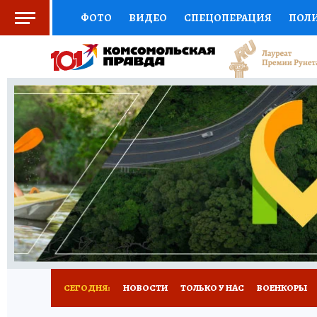
ФОТО
ВИДЕО
СПЕЦОПЕРАЦИЯ
ПОЛ
СОЦПОДДЕРЖКА
НАУКА
СПЕЦПРОЕКТ
НАЦИОНАЛЬНЫЕ ПРОЕКТЫ РОССИИ
ВЫБ
ЖЕНСКИЕ СЕКРЕТЫ
ПУТЕВОДИТЕЛЬ
К
ДЕФИЦИТ ЖЕЛЕЗА
ПРЕСС-ЦЕНТР
ТЕЛ
РЕКЛАМА
ТЕСТЫ
НОВОЕ НА САЙТЕ
СЕГОДНЯ:
НОВОСТИ
ТОЛЬКО У НАС
ВОЕНКОРЫ