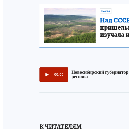
НАУКА
Над СССР
пришельце
изучала 
К ЧИТАТЕЛЯМ