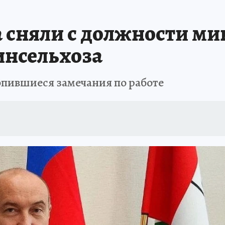
ПРОИСШЕСТВИЯ
АФИША
ИСПЫТАНО НА СЕБЕ
сняли с должности ми
инсельхоза
опившиеся замечания по работе